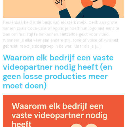
Herkenbaarheid is de basis van elk sterk merk. Denk aan grote
namen zoals Coca-Cola of Apple: je hoeft hun logo niet eens te
zien om hun stijl te herkennen. Hetzelfde geldt voor video.
Wanneer je elke keer een andere stijl, tone of voice of kwaliteit
gebruikt, raakt je doelgroep in de war. Maar als je […]
Waarom elk bedrijf een vaste
videopartner nodig heeft (en
geen losse producties meer
moet doen)