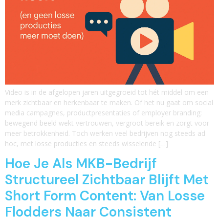
Video is in de afgelopen jaren uitgegroeid tot hét middel om een
merk zichtbaar en herkenbaar te maken. Of het nu gaat om social
media campagnes, productpresentaties of employer branding:
bewegend beeld wekt vertrouwen, vergroot bereik en zorgt voor
meer betrokkenheid. Toch werken veel bedrijven nog steeds ad
hoc, met losse producties en steeds wisselende […]
Hoe Je Als MKB-Bedrijf
Structureel Zichtbaar Blijft Met
Short Form Content: Van Losse
Flodders Naar Consistent