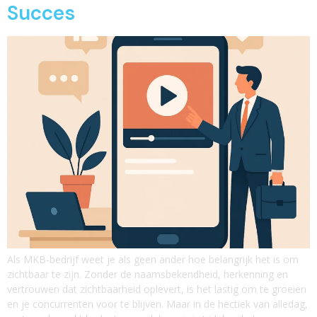
Succes
Als MKB-bedrijf weet je als geen ander hoe belangrijk het is om
zichtbaar te zijn. Zonder de naamsbekendheid, herkenning en
vertrouwen dat zichtbaarheid oplevert, is het lastig om te groeien
en je concurrenten voor te blijven. Maar in de hectiek van alledag,