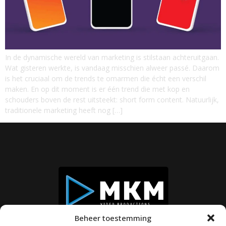
In de dynamische wereld van marketing is stilstaan achteruitgaan.
Wat gisteren werkte, is vandaag misschien alweer passé. Daarom
is het cruciaal om de trends te omarmen die écht een verschil
maken. En op dit moment is er één trend die met kop en
schouders boven de rest uitsteekt: short form content. Natuurlijk,
traditionele marketing heeft nog […]
Beheer toestemming