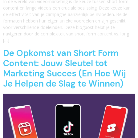
In de wereld van videomarketing is de keuze tussen short form
content en lange video’s een cruciale beslissing. Deze keuze kan
de effectiviteit van je campagne aanzienlijk beïnvloeden. Beide
formaten hebben hun eigen unieke voordelen en zijn geschikt
voor verschillende doeleinden. Deze blogpost helpt je te
navigeren door de complexiteit van short form content vs. long
[…]
De Opkomst van Short Form
Content: Jouw Sleutel tot
Marketing Succes (En Hoe Wij
Je Helpen de Slag te Winnen)